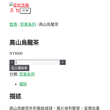
跳
至
選
單
主
要
首頁
/
茶葉系列
/ 高山烏龍茶
內
容
高山烏龍茶
NT$
900
-
+
高
加入購物車
山
分類:
茶葉系列
烏
龍
描述
茶
數
描述
量
高山烏龍茶外形緊結成球，葉片排列緊密，呈現出墨