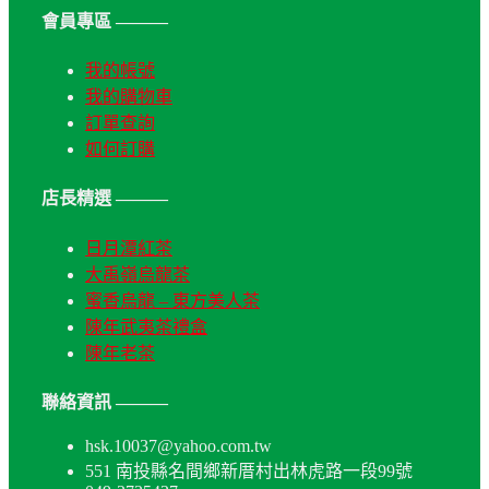
會員專區 ———
我的帳號
我的購物車
訂單查詢
如何訂購
店長精選 ———
日月潭紅茶
大禹嶺烏龍茶
蜜香烏龍 – 東方美人茶
陳年武夷茶禮盒
陳年老茶
聯絡資訊 ———
hsk.10037@yahoo.com.tw
551 南投縣名間鄉新厝村出林虎路一段99號