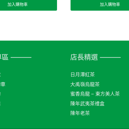
加入購物車
加入購物車
區 ———
店長精選 ———
號
日月潭紅茶
物車
大禹嶺烏龍茶
詢
蜜香烏龍 – 東方美人茶
購
陳年武夷茶禮盒
陳年老茶