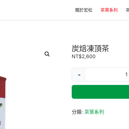
關於宏松
茶葉系列
炭焙凍頂茶
NT$
2,600
炭
-
焙
凍
頂
茶
數
分類:
茶葉系列
量