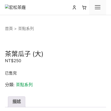
跳
選
至
主
要
單
內
首頁
茶點系列
容
茶葉瓜子 (大)
NT$
250
已售完
分類:
茶點系列
描述