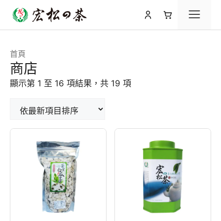
跳
選
至
主
要
單
首頁
內
商店
容
依
顯示第 1 至 16 項結果，共 19 項
最
新
項
目
排
序